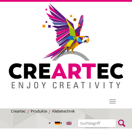
Menü
Creartec
Produkte
Klebetechnik