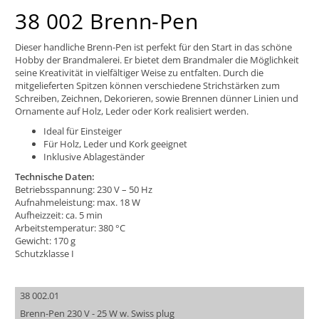
38 002 Brenn-Pen
Dieser handliche Brenn-Pen ist perfekt für den Start in das schöne
Hobby der Brandmalerei. Er bietet dem Brandmaler die Möglichkeit
seine Kreativität in vielfältiger Weise zu entfalten. Durch die
mitgelieferten Spitzen können verschiedene Strichstärken zum
Schreiben, Zeichnen, Dekorieren, sowie Brennen dünner Linien und
Ornamente auf Holz, Leder oder Kork realisiert werden.
Ideal für Einsteiger
Für Holz, Leder und Kork geeignet
Inklusive Ablageständer
Technische Daten:
Betriebsspannung: 230 V – 50 Hz
Aufnahmeleistung: max. 18 W
Aufheizzeit: ca. 5 min
Arbeitstemperatur: 380 °C
Gewicht: 170 g
Schutzklasse I
38 002.01
Brenn-Pen 230 V - 25 W w. Swiss plug