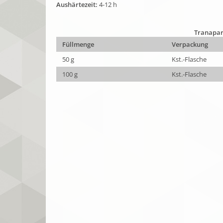
Aushärtezeit:
4-12 h
Tranapar
Füllmenge
Verpackung
50 g
Kst.-Flasche
100 g
Kst.-Flasche