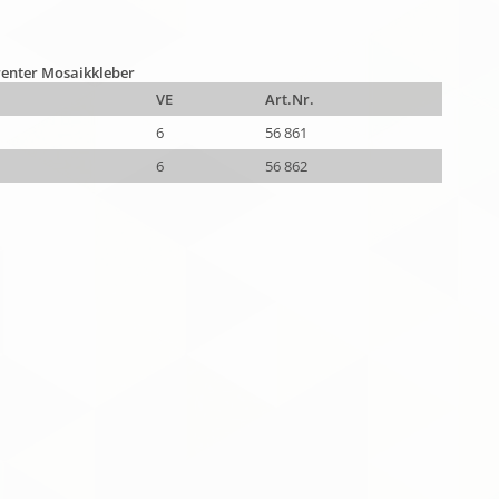
enter Mosaikkleber
VE
Art.Nr.
6
56 861
6
56 862