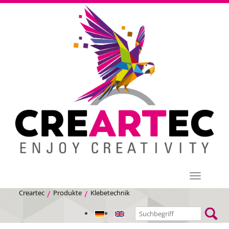
Menü
Creartec
Produkte
Klebetechnik