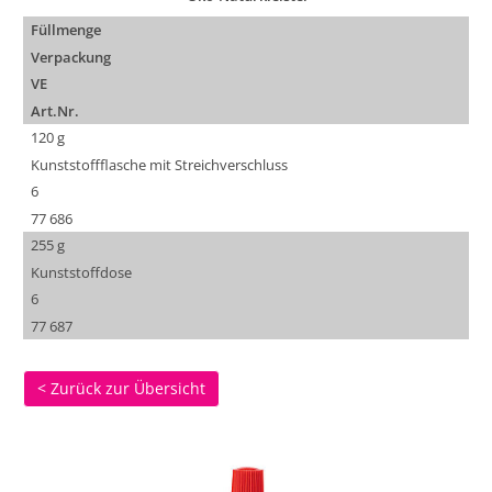
Füllmenge
Verpackung
VE
Art.Nr.
120 g
Kunststoffflasche mit Streichverschluss
6
77 686
255 g
Kunststoffdose
6
77 687
< Zurück zur Übersicht