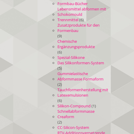
Formbau-Bücher
Lebensmittel abformen mit
Schokomould
Trennmittel
(6)
Zusatzprodukte für den
Formenbau
(9)
Chemische
Ergänzungsprodukte
(6)
Spezial-Silikone
Das Silikonformen-System
(5)
Gummielastische
Abformmasse Formaform
(2)
Tauchformenherstellung mit
Latexemulsionen
(6)
Silikon-Compound
(1)
Schnellabformmasse
Creaform
(2)
CC-Silicon-System
RTV-Additionsvernetzende