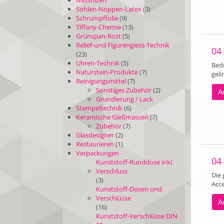
Nassfilzen
Sohlen-Noppen-Latex
(3)
Schrumpffolie
(9)
Tiffany-Chemie
(13)
Grünspan-Rost
(5)
Relief-und Figurengiess-Technik
04
(23)
Uhren-Technik
(5)
Bedr
Naturstein-Produkte
(7)
geli
Reinigungsmittel
(7)
Sonstiges Zubehör
(2)
Ar
Grundierung / Lack
Stempeltechnik
(6)
Keramische Gießmassen
(7)
Zubehör
(7)
Glasdesigner
(2)
Restaurieren
(1)
Verpackungen
04
Kunststoff-Runddose inkl.
Verschluss
Die
(3)
Acce
Kunststoff-Dosen und
Verschlüsse
Ar
(16)
Kunststoff-Verschlüsse DIN