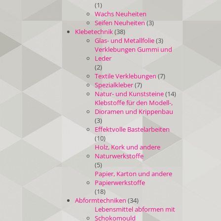
(1)
Wachs Neuheiten
Seifen Neuheiten
(3)
Klebetechnik
(38)
Glas- und Metallfolie
(3)
Verklebungen Gummi und
Leder
(2)
Textile Verklebungen
(7)
Spezialkleber
(7)
Natur- und Kunststeine
(14)
Klebstoffe für den Modell-,
Dioramen und Krippenbau
(3)
Effektvolle Bastelarbeiten
(10)
Holz, Kork und andere
Naturwerkstoffe
(5)
Papier, Karton und andere
Papierwerkstoffe
(18)
Abformtechniken
(34)
Lebensmittel abformen mit
Schokomould