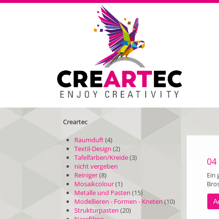
Creartec
Raumduft
(4)
Textil-Design
(2)
Tafelfarben/Kreide
(3)
04
nicht vergeben
Reiniger
(8)
Ein 
Mosaikcolour
(1)
Bro
Metalle und Pasten
(15)
Modellieren - Formen - Kneten
(10)
Ar
Strukturpasten
(20)