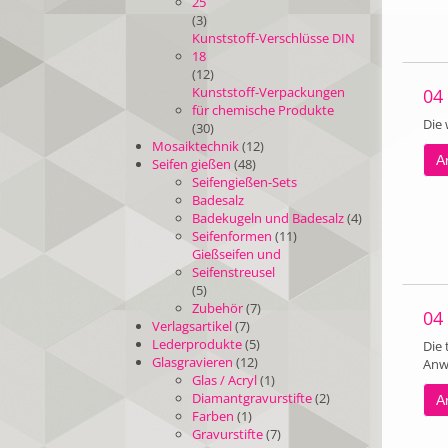
25
(3)
Kunststoff-Verschlüsse DIN
18
(12)
Kunststoff-Verpackungen
04
für chemische Produkte
Die 
(30)
Mosaiktechnik
(12)
Ar
Seifen gießen
(48)
Seifengießen-Sets
Badesalz
Badekugeln und Badesalz
(4)
Seifenformen
(11)
Gießseifen und
Seifenstreusel
(5)
Zubehör
(7)
04
Verlagsartikel
(7)
Lederprodukte
(5)
Die 
Glasgravieren
(12)
Anw
Glas / Acryl
(1)
Diamantgravurstifte
(2)
Ar
Farben
(1)
Gravurstifte
(7)