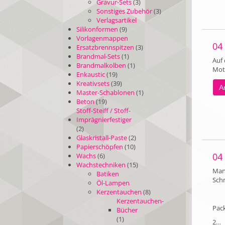
Gravur-Sets
(3)
Sonstiges Zubehör
(3)
Verlagsartikel
Silikonformen
(9)
Vorlagenmappen
04
Ersatzbrennspitzen
(3)
Brandmal-Sets
(1)
Auf 
Brandmalkolben
(1)
Mot
Enkaustic
(19)
Kreativsets
(39)
Ar
Master-Schablonen
(1)
Beton
(19)
Stoff-Steiff / Stoff-
Imprägnierfestiger
(2)
Glaskristall-Paste
(2)
Papierschöpfen
(10)
04
Wachs
(6)
Wachstechniken
(15)
Mand
Batiken
Sch
Öl-Lampen
Kerzentauchen
(8)
Kerzentauchen-
Pac
Bücher
(1)
2…