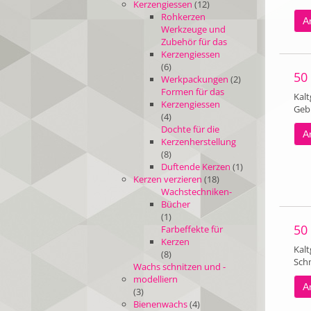
Kerzengiessen
(12)
Rohkerzen
Ar
Werkzeuge und
Zubehör für das
Kerzengiessen
(6)
50
Werkpackungen
(2)
Formen für das
Kalt
Kerzengiessen
Gebr
(4)
Dochte für die
Ar
Kerzenherstellung
(8)
Duftende Kerzen
(1)
Kerzen verzieren
(18)
Wachstechniken-
Bücher
(1)
50
Farbeffekte für
Kerzen
Kalt
(8)
Sch
Wachs schnitzen und -
modelliern
Ar
(3)
Bienenwachs
(4)