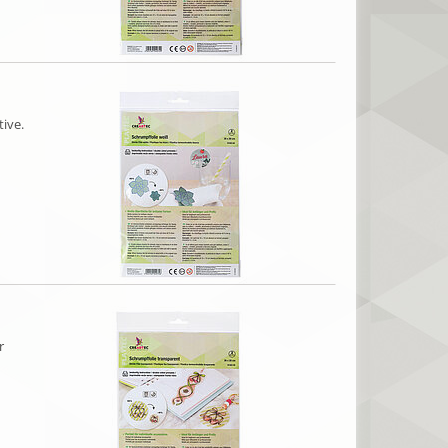
tive.
r