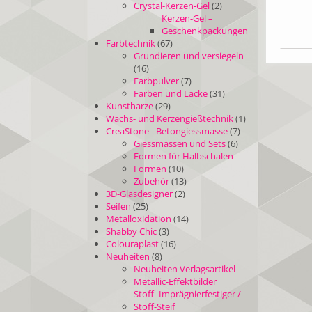
Crystal-Kerzen-Gel
(2)
Kerzen-Gel –
Geschenkpackungen
Farbtechnik
(67)
Grundieren und versiegeln
(16)
Farbpulver
(7)
Farben und Lacke
(31)
Kunstharze
(29)
Wachs- und Kerzengießtechnik
(1)
CreaStone - Betongiessmasse
(7)
Giessmassen und Sets
(6)
Formen für Halbschalen
Formen
(10)
Zubehör
(13)
3D-Glasdesigner
(2)
Seifen
(25)
Metalloxidation
(14)
Shabby Chic
(3)
Colouraplast
(16)
Neuheiten
(8)
Neuheiten Verlagsartikel
Metallic-Effektbilder
Stoff- Imprägnierfestiger /
Stoff-Steif