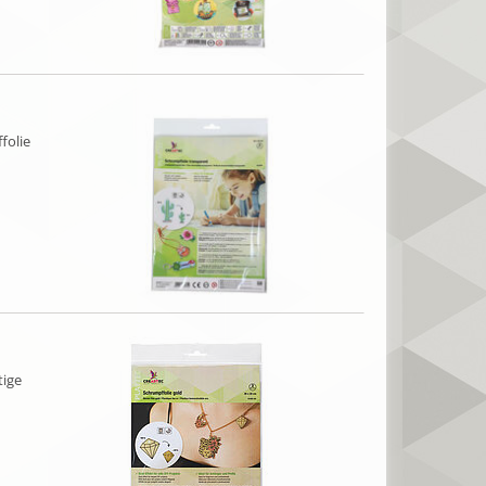
folie
tige