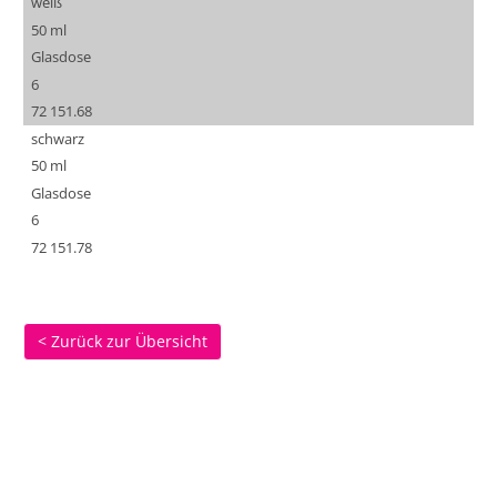
weiß
50 ml
Glasdose
6
72 151.68
schwarz
50 ml
Glasdose
6
72 151.78
< Zurück zur Übersicht