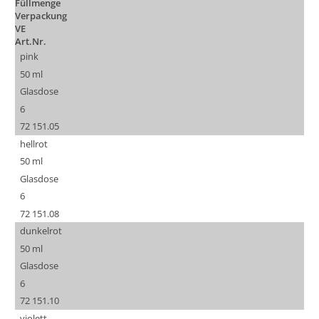
Füllmenge
Verpackung
VE
Art.Nr.
pink
50 ml
Glasdose
6
72 151.05
hellrot
50 ml
Glasdose
6
72 151.08
dunkelrot
50 ml
Glasdose
6
72 151.10
violett