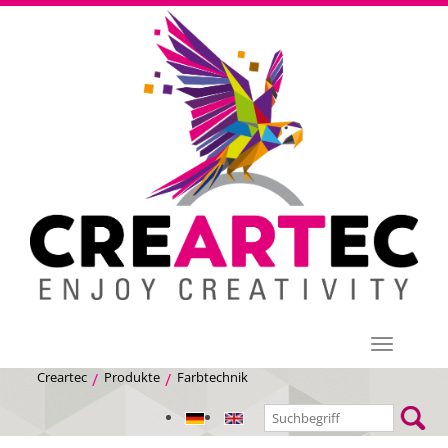
Menü
Creartec
Produkte
Farbtechnik