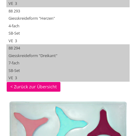
VE 3
88 293
Giesskreideform "Herzen"
4-fach
SB-Set
VE 3
88 294
Giesskreideform "Dreikant"
7-fach
SB-Set
VE 3
< Zurück zur Übersicht