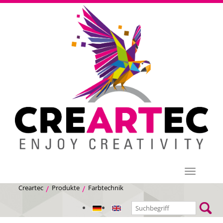
Menü
Creartec
Produkte
Farbtechnik