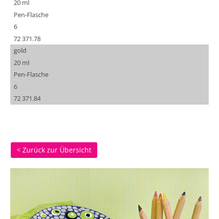
20 ml
Pen-Flasche
6
72 371.78
gold
20 ml
Pen-Flasche
6
72 371.84
< Zurück zur Übersicht