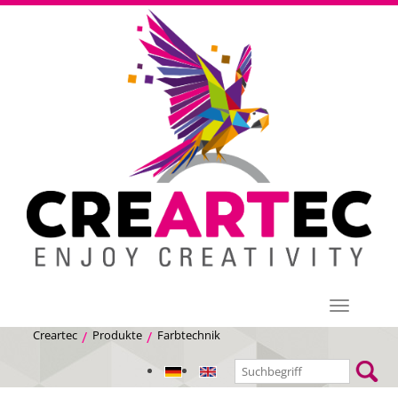
Menü
Creartec
Produkte
Farbtechnik