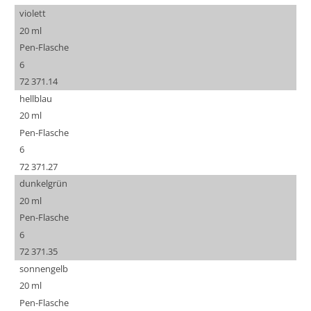
violett
20 ml
Pen-Flasche
6
72 371.14
hellblau
20 ml
Pen-Flasche
6
72 371.27
dunkelgrün
20 ml
Pen-Flasche
6
72 371.35
sonnengelb
20 ml
Pen-Flasche