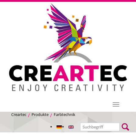
Menü
Creartec
Produkte
Farbtechnik