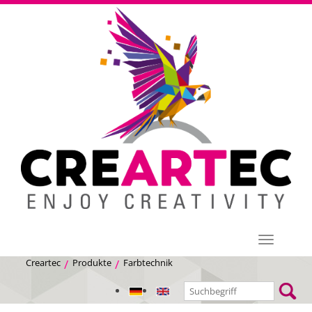
Menü
Creartec
Produkte
Farbtechnik