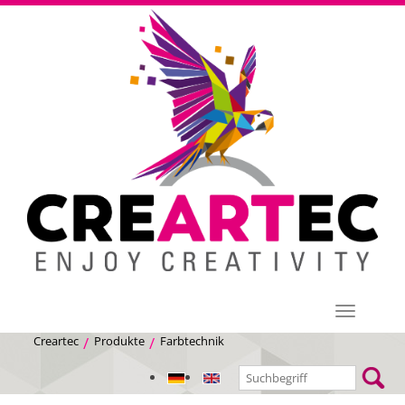
Menü
Creartec
Produkte
Farbtechnik