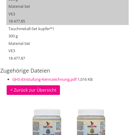
Material-Set
VE3
18 477.85
Tauchmetall-Set kupfer*1
300 g
Material-Set
VE3
18 477.87
Zugehörige Dateien
GHS-Einstufung-Kennzeichnung.pdf
1,016 KB
< Zurück zur Übersicht