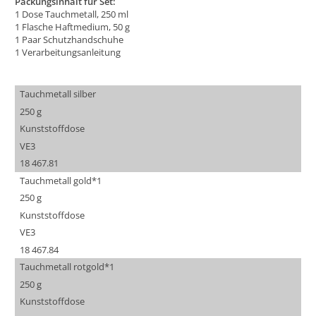
Packungsinhalt für Set:
1 Dose Tauchmetall, 250 ml
1 Flasche Haftmedium, 50 g
1 Paar Schutzhandschuhe
1 Verarbeitungsanleitung
Tauchmetall silber
250 g
Kunststoffdose
VE3
18 467.81
Tauchmetall gold*1
250 g
Kunststoffdose
VE3
18 467.84
Tauchmetall rotgold*1
250 g
Kunststoffdose