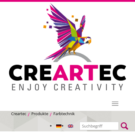
Menü
Creartec
Produkte
Farbtechnik