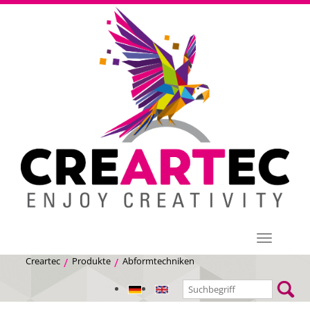
Menü
Creartec
Produkte
Abformtechniken