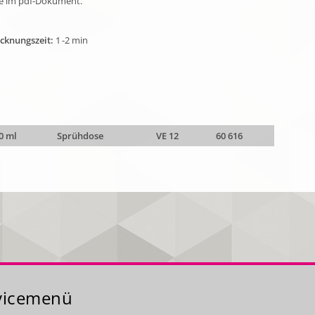
ie im pdf-Dokument.
cknungszeit:
1 -2 min
0 ml
Sprühdose
VE 12
60 616
vicemenü