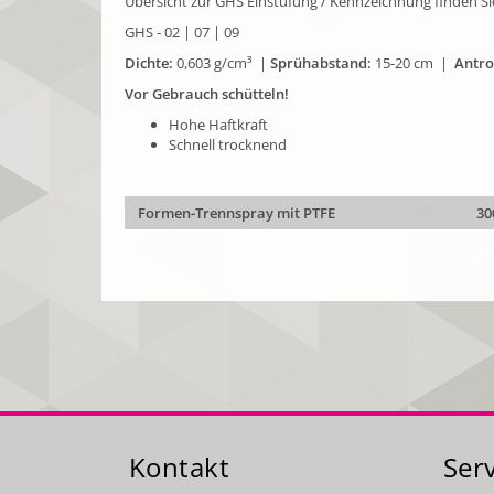
Übersicht zur GHS Einstufung / Kennzeichnung finden S
GHS - 02 | 07 | 09
Dichte:
0,603 g/cm³ |
Sprühabstand:
15-20 cm |
Antro
Vor Gebrauch schütteln!
Hohe Haftkraft
Schnell trocknend
Formen-Trennspray mit PTFE
30
Kontakt
Ser