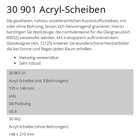
30 901 Acryl-Scheiben
Die glasklaren, nahezu unzerbrechlichen Kunststoffscheiben, mit
oder ohne Bohrung, lassen sich hervorragend gravieren. Hierzu
benötigen Sie Werkzeuge, die normalerweise für die Glasgravur(Art.
85032) verwendet werden. Mit transparent auftrocknendem
Glasdesigner (Art. 72125) kreieren Sie wunderschöne Fensterbilder
die bei Sonne und Regen jeden Raum erhellen.
Vielseitig verwendbar
Sehr robust
30 901.01
Acryl-Scheibe (mit 3 Bohrungen)
105 x 148 mm
(A6)
SB-Packung
VE 6
30 902
Acryl-Scheibe (ohne Bohrungen)
148 x 210 mm