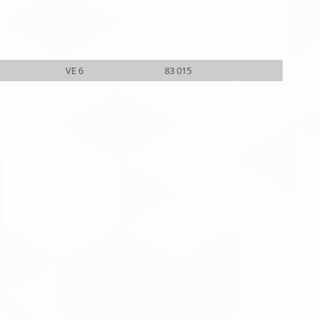
VE 6
83 015