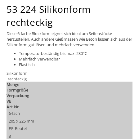
53 224 Silikonform
rechteckig
Diese 6-fache Blockform eignet sich ideal um Seifenstücke
herzustellen. Auch andere Gießmassen wie Beton lassen sich aus der
Silikonform gut lösen und mehrfach verwenden.
Temperaturbeständig bis max. 230°C
Mehrfach verwendbar
Elastisch
Silikonform
rechteckig
Menge
Formgröße
Verpackung
VE
Art.Nr.
6-fach
205 x 225 mm
PP-Beutel
3