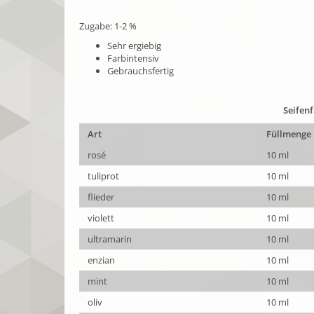
Zugabe: 1-2 %
Sehr ergiebig
Farbintensiv
Gebrauchsfertig
Seifen
Art
Füllmenge
rosé
10 ml
tuliprot
10 ml
flieder
10 ml
violett
10 ml
ultramarin
10 ml
enzian
10 ml
mint
10 ml
oliv
10 ml