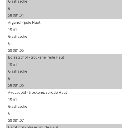
Glasflasche
6
58 081.04
Arganöl - jede Haut
10 ml
Glasflasche
6
58 081.05
Borretschöl - trockene, reife Haut
10 ml
Glasflasche
6
58 081.06
Avocadoöl - trockene, spröde Haut
10 ml
Glasflasche
6
58 081.07
Carotinöl - blasse, müde Haut