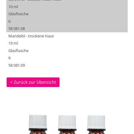
10 ml
Glasflasche
6
58 081.08
Mandelöl - trockene Haut
10 ml
Glasflasche
6
58 081.09
< Zurück zur Übersicht