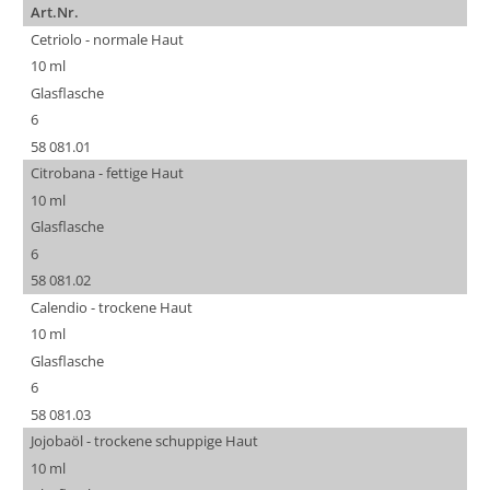
Art.Nr.
Cetriolo - normale Haut
10 ml
Glasflasche
6
58 081.01
Citrobana - fettige Haut
10 ml
Glasflasche
6
58 081.02
Calendio - trockene Haut
10 ml
Glasflasche
6
58 081.03
Jojobaöl - trockene schuppige Haut
10 ml