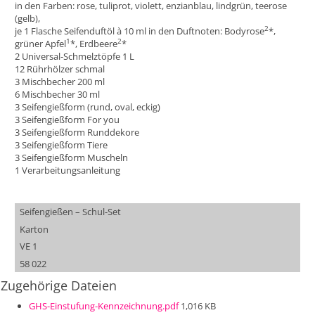
in den Farben: rose, tuliprot, violett, enzianblau, lindgrün, teerose
(gelb),
2
je 1 Flasche Seifenduftöl à 10 ml in den Duftnoten: Bodyrose
*,
1
2
grüner Apfel
*, Erdbeere
*
2 Universal-Schmelztöpfe 1 L
12 Rührhölzer schmal
3 Mischbecher 200 ml
6 Mischbecher 30 ml
3 Seifengießform (rund, oval, eckig)
3 Seifengießform For you
3 Seifengießform Runddekore
3 Seifengießform Tiere
3 Seifengießform Muscheln
1 Verarbeitungsanleitung
Seifengießen – Schul-Set
Karton
VE 1
58 022
Zugehörige Dateien
GHS-Einstufung-Kennzeichnung.pdf
1,016 KB