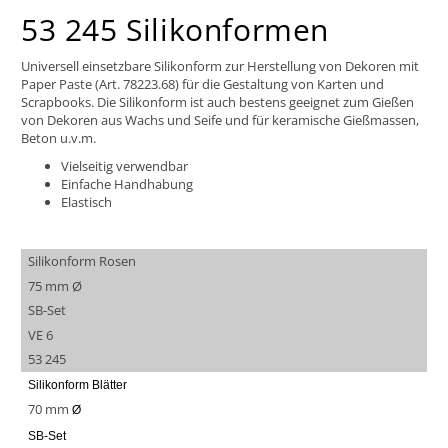
53 245 Silikonformen
Universell einsetzbare Silikonform zur Herstellung von Dekoren mit
Paper Paste (Art. 78223.68) für die Gestaltung von Karten und
Scrapbooks. Die Silikonform ist auch bestens geeignet zum Gießen
von Dekoren aus Wachs und Seife und für keramische Gießmassen,
Beton u.v.m.
Vielseitig verwendbar
Einfache Handhabung
Elastisch
Silikonform Rosen
75 mm Ø
SB-Set
VE 6
53 245
Silikonform Blätter
70 mm
Ø
SB-Set