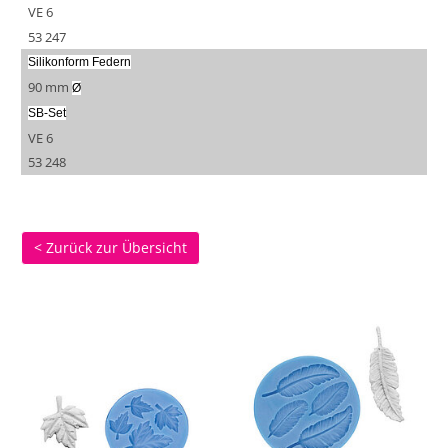
VE 6
53 247
Silikonform Federn
90 mm
Ø
SB-Set
VE 6
53 248
< Zurück zur Übersicht