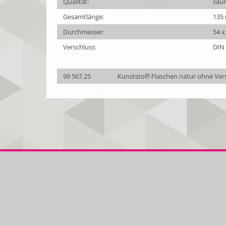
Qualität:
säu
Gesamtlänge:
135
Durchmesser:
54 
Verschluss:
DIN 
99 567.25
Kunststoff-Flaschen natur ohne Ver