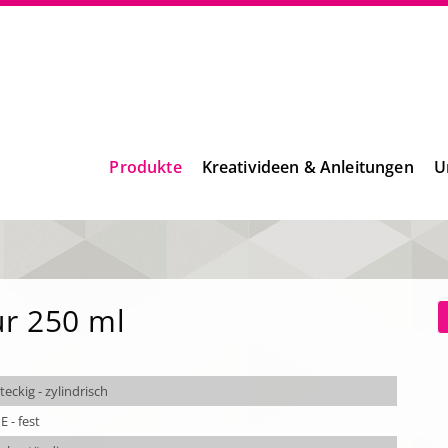
Produkte
Kreativideen & Anleitungen
U
ur 250 ml
teckig - zylindrisch
 - fest