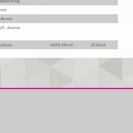
rebeständig
 mm
x 46 mm
25 - diverse
schluss
HDPE 250 ml
25 Stück