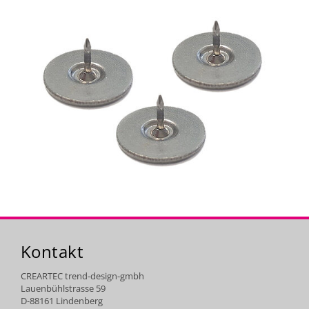
Kontakt
CREARTEC trend-design-gmbh
Lauenbühlstrasse 59
D-88161 Lindenberg