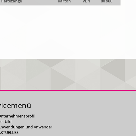
r Haltezange
Karton
VE 1
80 980
vicemenü
Unternehmensprofil
eitbild
Anwendungen und Anwender
AKTUELLES