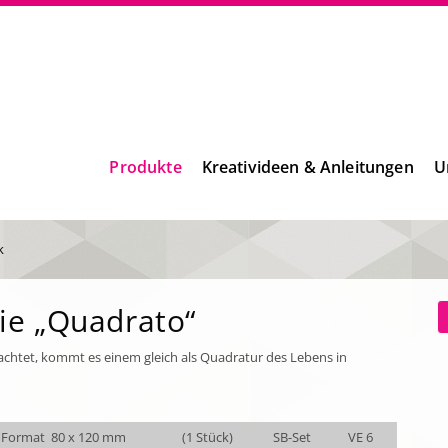
Produkte
Kreativideen & Anleitungen
U
k
ie „Quadrato“
htet, kommt es einem gleich als Quadratur des Lebens in
Format 80 x 120 mm
(1 Stück)
SB-Set
VE 6