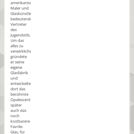
amerikanischen
Maler und
Glaskünstler,
bedeutender
Vertreter
des
Jugendstils.
Um das
alles zu
verwirklichen,
gründete
er seine
eigene
Glasfabrik
und
entwickelte
dort das
berühmte
Opalescent-,
später
auch das
noch
kostbarere
Favrile-
Glas, für