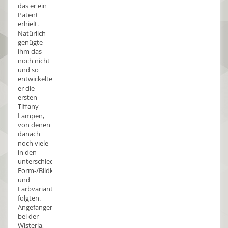
das er ein
Patent
erhielt.
Natürlich
genügte
ihm das
noch nicht
und so
entwickelte
er die
ersten
Tiffany-
Lampen,
von denen
danach
noch viele
in den
unterschiedlichsten
Form-/Bildkombinationen
und
Farbvarianten
folgten.
Angefangen
bei der
Wisteria,