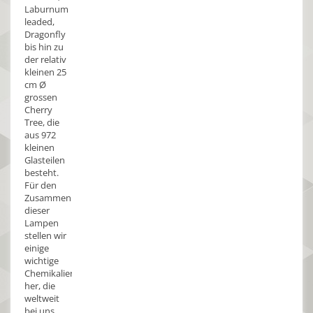
Laburnum
leaded,
Dragonfly
bis hin zu
der relativ
kleinen 25
cm Ø
grossen
Cherry
Tree, die
aus 972
kleinen
Glasteilen
besteht.
Für den
Zusammenbau
dieser
Lampen
stellen wir
einige
wichtige
Chemikalien
her, die
weltweit
bei uns