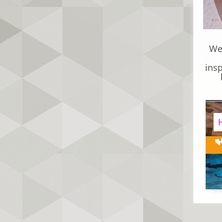
We
insp