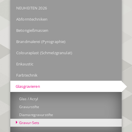
NEUHEITEN 2026
Abformtechniken
Betongießmassen
Brandmalerei (Pyrographie)
Colouraplast (Schmelzgranulat)
Enkaustic
Farbtechnik
Glasgravieren
Glas / Acryl
Gravurstifte
Diamantgravurstifte
Gravur-Sets