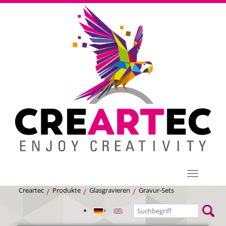
Menü
Creartec
Produkte
Glasgravieren
Gravur-Sets