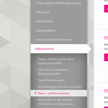
sa
Colouraplast (Schmelzgranulat)
Enkaustic
Farbtechnik
Glasgravieren
5
Keramische Gießmassen
We
Klebetechnik
ni
Papier, Karton und andere
Papierwerkstoffe
Holz, Kork und andere
Naturwerkstoffe
Textil Verklebungen
Verklebungen Gummi und Leder
5
Natur- und Kunststeine
Di
Klebstoffe für den Modell-,
zu
Dioramen und Krippenbau