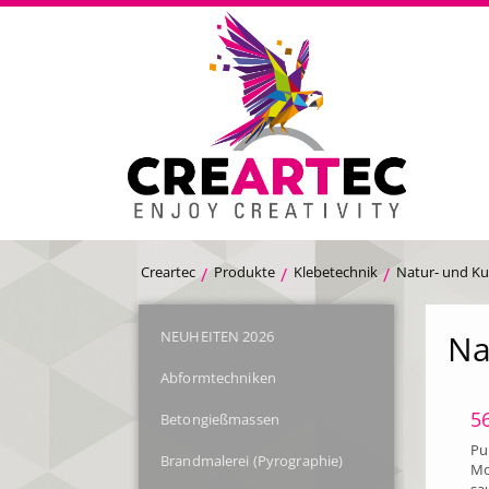
Creartec
Produkte
Klebetechnik
Natur- und Ku
NEUHEITEN 2026
Na
Abformtechniken
5
Betongießmassen
Pu
Brandmalerei (Pyrographie)
Mo