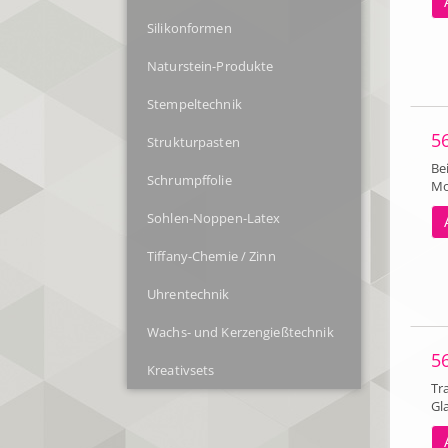
Silikonformen
Naturstein-Produkte
Stempeltechnik
5
Strukturpasten
Be
Schrumpffolie
Mo
Sohlen-Noppen-Latex
Tiffany-Chemie / Zinn
Uhrentechnik
Wachs- und Kerzengießtechnik
5
Kreativsets
Tr
Gl