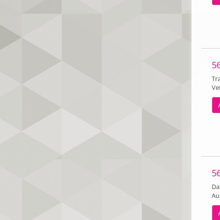
5
Tr
Ve
5
Da
Au