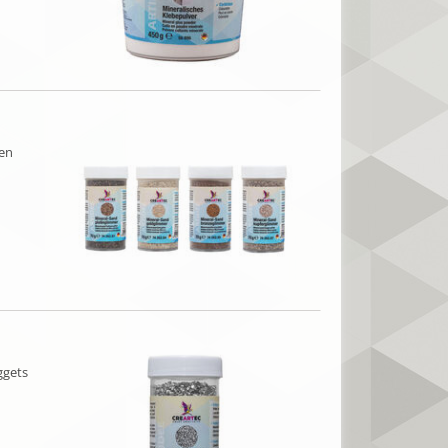
gen
ggets