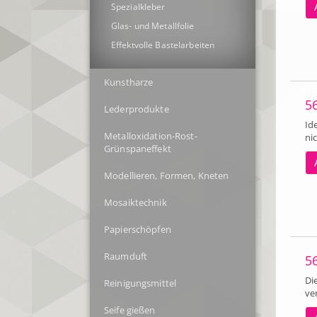
Spezialkleber
Glas- und Metallfolie
Effektvolle Bastelarbeiten
Kunstharze
5
Lederprodukte
Id
Metalloxidation-Rost-
ni
Grünspaneffekt
Modellieren, Formen, Kneten
Mosaiktechnik
Papierschöpfen
Raumduft
5
Di
Reinigungsmittel
ve
Seife gießen