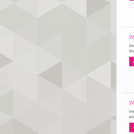
7
De
Men
74
Ve
ei