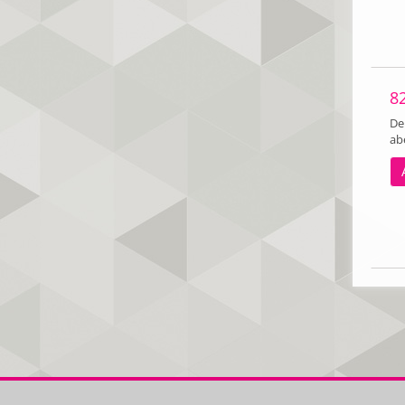
8
Der
ab