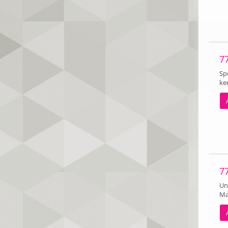
7
Sp
ke
7
Un
Ma