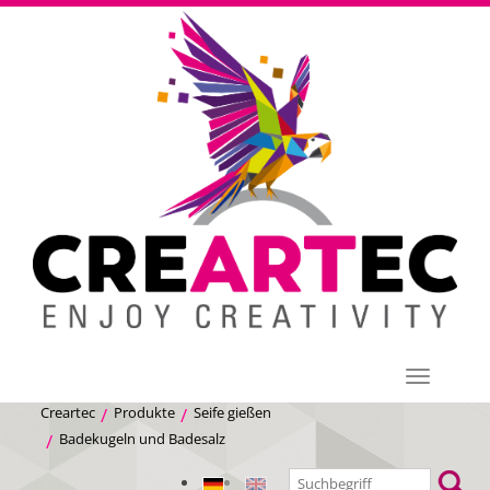
Menü
Creartec
Produkte
Seife gießen
Badekugeln und Badesalz